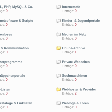
, PHP, MySQL & Co.
Internetcafe
0
0
ge:
Einträge:
netsoftware & Scripte
Kinder- & Jugendportale
0
0
ge:
Einträge:
enloses
Medien im Netz
0
0
ge:
Einträge:
 & Kommunikation
Online-Archive
0
1
ge:
Einträge:
nerprogramme
Private Webseiten
0
0
ge:
Einträge:
äppchenportale
Suchmaschinen
0
0
ge:
Einträge:
Listen
Webhoster & Provider
0
2
ge:
Einträge:
ataloge & Linklisten
Weblogs & Foren
0
0
ge:
Einträge: