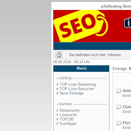
p3xHosting Doma
Sie befinden sich hier: Internet
06.08.2026 - 06:14 Uhr
Menü
Einträge:
6
TOP-Liste Bewertung
TOP-Liste Besucher
Artik
Neue Einträge
Einträ
Club
Detailsuche
Einträ
Livesuche
TOP100
Flirt
Suchtipps
Einträ