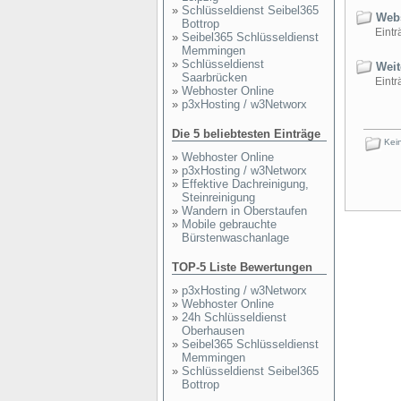
»
Schlüsseldienst Seibel365
Webs
Bottrop
Einträ
»
Seibel365 Schlüsseldienst
Memmingen
»
Schlüsseldienst
Weite
Saarbrücken
Einträ
»
Webhoster Online
»
p3xHosting / w3Networx
Die 5 beliebtesten Einträge
Kein
»
Webhoster Online
»
p3xHosting / w3Networx
»
Effektive Dachreinigung,
Steinreinigung
»
Wandern in Oberstaufen
»
Mobile gebrauchte
Bürstenwaschanlage
TOP-5 Liste Bewertungen
»
p3xHosting / w3Networx
»
Webhoster Online
»
24h Schlüsseldienst
Oberhausen
»
Seibel365 Schlüsseldienst
Memmingen
»
Schlüsseldienst Seibel365
Bottrop