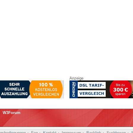
Anzeige
-
W3Forum
gsbedingungen
Faq
Kontakt
Impressum
Backlink
Suchboxen