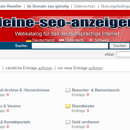
in Reseller
|
de Domain sau günstig
|
Datenschutz
|
Nutzungsbeding
Suche:
eMail:
| sämtliche Einträge
auflisten
| nur neue Einträge
auflisten
el-Archive & -Verzeichnisse
Besucher- & Bannertausch
0
0
ge:
Einträge:
s & Vereine
Dienstleister
0
3
ge:
Einträge:
 & Kontaktportale
Geld verdienen
0
0
ge:
Einträge: