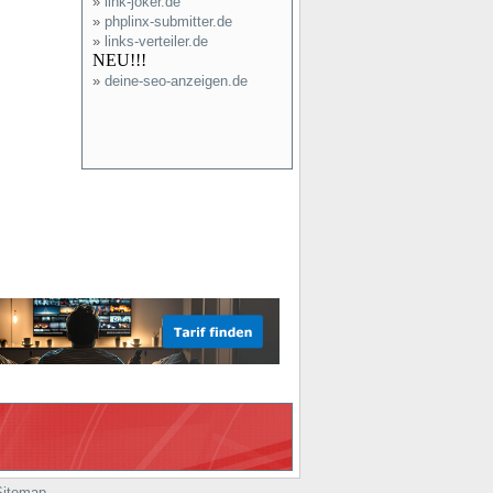
»
link-joker.de
»
phplinx-submitter.de
»
links-verteiler.de
NEU!!!
»
deine-seo-anzeigen.de
Sitemap