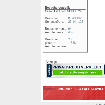
Besucherstatistik
Gezählt seit dem 01.04.2024
Besucher:
8.343.132
Seitenaufrufe:
23.144.126
Besucher heute:
94
Aufrufe heute:
452
Besucher
255
gestern:
1.388
Aufrufe gestern:
Anzeige
Partner:
Link-Joker
-
SEO FULL SERVICE
Nutzun