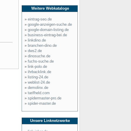
Weitere Webkataloge
»
eintrag-seo.de
»
google-anzeigen-suche.de
»
google-domain-listing.de
»
business-eintrag-bei.de
»
linkdino.de
»
branchen-dino.de
»
dws2.de
»
dinosuche.de
»
fuchs-suche.de
»
link-polo.de
»
ihrbacklink.de
»
listing-24.de
»
weblist-24.de
»
demolinx.de
»
tarifheld.com
»
spidermaster-pro.de
»
spider-master.de
Unsere Linknetzwerke