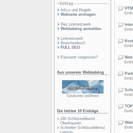
HTML
Info,s und Regeln
Einträ
Webseite eintragen
Das Linknetzwerk
Inter
Webkatalog anmelden
Einträ
Linknetzwerk
Kost
Branchenbuch
Einträ
FULL SEO
Passwort vergessen?
Netz
Einträ
Aus unserem Webkatalog
Part
Einträ
Schn
Einträ
Girokonto eröffnen
TOP-
Die letzten 10 Einträge
Einträ
»
24h Schlüsseldienst
Webk
Oberhausen
»
Schneller Schlüsseldienst
Einträ
Leipzig