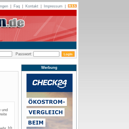
ungen
|
Faq
|
Kontakt
|
Impressum
|
Passwort:
Werbung
e und
reite
mehr