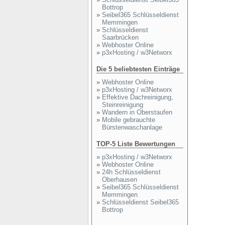
Bottrop
»
Seibel365 Schlüsseldienst
Memmingen
»
Schlüsseldienst
Saarbrücken
»
Webhoster Online
»
p3xHosting / w3Networx
Die 5 beliebtesten Einträge
»
Webhoster Online
»
p3xHosting / w3Networx
»
Effektive Dachreinigung,
Steinreinigung
»
Wandern in Oberstaufen
»
Mobile gebrauchte
Bürstenwaschanlage
TOP-5 Liste Bewertungen
»
p3xHosting / w3Networx
»
Webhoster Online
»
24h Schlüsseldienst
Oberhausen
»
Seibel365 Schlüsseldienst
Memmingen
»
Schlüsseldienst Seibel365
Bottrop