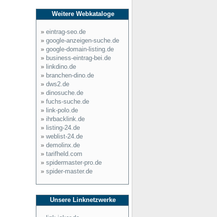
Weitere Webkataloge
»
eintrag-seo.de
»
google-anzeigen-suche.de
»
google-domain-listing.de
»
business-eintrag-bei.de
»
linkdino.de
»
branchen-dino.de
»
dws2.de
»
dinosuche.de
»
fuchs-suche.de
»
link-polo.de
»
ihrbacklink.de
»
listing-24.de
»
weblist-24.de
»
demolinx.de
»
tarifheld.com
»
spidermaster-pro.de
»
spider-master.de
Unsere Linknetzwerke