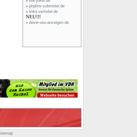
»
link-joker.de
»
phplinx-submitter.de
»
links-verteiler.de
NEU!!!
»
deine-seo-anzeigen.de
Sitemap