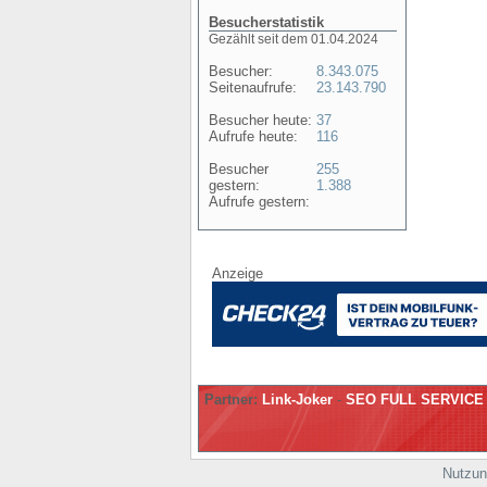
Besucherstatistik
Gezählt seit dem 01.04.2024
Besucher:
8.343.075
Seitenaufrufe:
23.143.790
Besucher heute:
37
Aufrufe heute:
116
Besucher
255
gestern:
1.388
Aufrufe gestern:
Anzeige
Partner:
Link-Joker
-
SEO FULL SERVICE
Nutzun