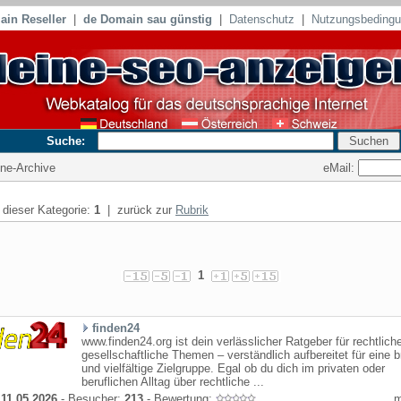
in Reseller
|
de Domain sau günstig
|
Datenschutz
|
Nutzungsbeding
Suche:
eMail:
line-Archive
n dieser Kategorie:
1
| zurück zur
Rubrik
1
finden24
www.finden24.org ist dein verlässlicher Ratgeber für rechtlich
gesellschaftliche Themen – verständlich aufbereitet für eine b
und vielfältige Zielgruppe. Egal ob du dich im privaten oder
beruflichen Alltag über rechtliche ...
:
11.05.2026
- Besucher:
213
- Bewertung: