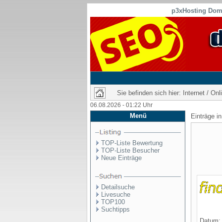
p3xHosting Doma
Sie befinden sich hier: Internet / On
06.08.2026 - 01:22 Uhr
Menü
Einträge i
TOP-Liste Bewertung
TOP-Liste Besucher
Neue Einträge
Detailsuche
Livesuche
TOP100
Suchtipps
Datum