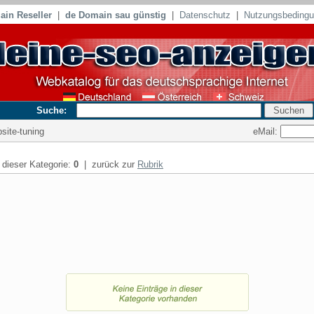
in Reseller
|
de Domain sau günstig
|
Datenschutz
|
Nutzungsbeding
Suche:
eMail:
bsite-tuning
n dieser Kategorie:
0
| zurück zur
Rubrik