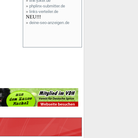
»
link-joker.de
»
phplinx-submitter.de
»
links-verteiler.de
NEU!!!
»
deine-seo-anzeigen.de