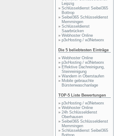
Leipzig
»
Schlüsseldienst Seibel365
Bottrop
»
Seibel365 Schlüsseldienst
Memmingen
»
Schlüsseldienst
Saarbrücken
»
Webhoster Online
»
p3xHosting / w3Networx
Die 5 beliebtesten Einträge
»
Webhoster Online
»
p3xHosting / w3Networx
»
Effektive Dachreinigung,
Steinreinigung
»
Wandern in Oberstaufen
»
Mobile gebrauchte
Bürstenwaschanlage
TOP-5 Liste Bewertungen
»
p3xHosting / w3Networx
»
Webhoster Online
»
24h Schlüsseldienst
Oberhausen
»
Seibel365 Schlüsseldienst
Memmingen
»
Schlüsseldienst Seibel365
Bottrop