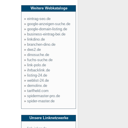
Weitere Webkataloge
»
eintrag-seo.de
»
google-anzeigen-suche.de
»
google-domain-listing.de
»
business-eintrag-bei.de
»
linkdino.de
»
branchen-dino.de
»
dws2.de
»
dinosuche.de
»
fuchs-suche.de
»
link-polo.de
»
ihrbacklink.de
»
listing-24.de
»
weblist-24.de
»
demolinx.de
»
tarifheld.com
»
spidermaster-pro.de
»
spider-master.de
Unsere Linknetzwerke