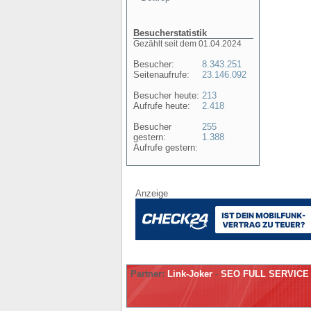
Besucherstatistik
Gezählt seit dem 01.04.2024
Besucher:
8.343.251
Seitenaufrufe:
23.146.092
Besucher heute:
213
Aufrufe heute:
2.418
Besucher
255
gestern:
1.388
Aufrufe gestern:
Anzeige
Partner:
Link-Joker
-
SEO FULL SERVICE