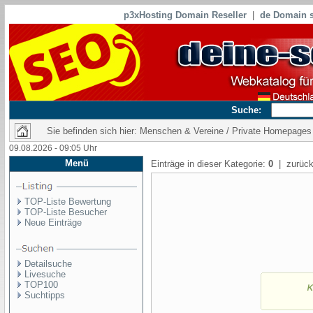
p3xHosting Domain Reseller
|
de Domain s
Suche:
Sie befinden sich hier: Menschen & Vereine / Private Homepages
09.08.2026 - 09:05 Uhr
Menü
Einträge in dieser Kategorie:
0
| zurück
TOP-Liste Bewertung
TOP-Liste Besucher
Neue Einträge
Detailsuche
Livesuche
TOP100
Suchtipps