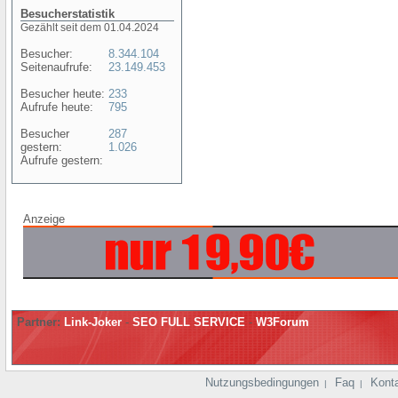
Besucherstatistik
Gezählt seit dem 01.04.2024
Besucher:
8.344.104
Seitenaufrufe:
23.149.453
Besucher heute:
233
Aufrufe heute:
795
Besucher
287
gestern:
1.026
Aufrufe gestern:
Anzeige
Partner:
Link-Joker
-
SEO FULL SERVICE
-
W3Forum
Nutzungsbedingungen
Faq
Kont
|
|