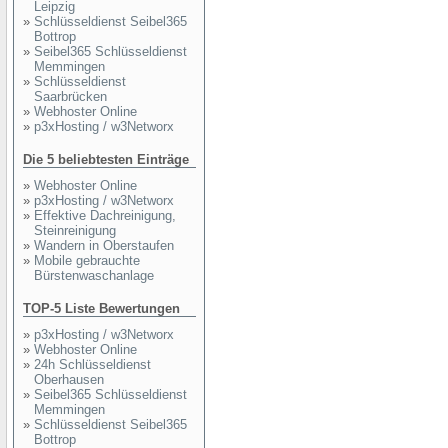
Leipzig
»
Schlüsseldienst Seibel365
Bottrop
»
Seibel365 Schlüsseldienst
Memmingen
»
Schlüsseldienst
Saarbrücken
»
Webhoster Online
»
p3xHosting / w3Networx
Die 5 beliebtesten Einträge
»
Webhoster Online
»
p3xHosting / w3Networx
»
Effektive Dachreinigung,
Steinreinigung
»
Wandern in Oberstaufen
»
Mobile gebrauchte
Bürstenwaschanlage
TOP-5 Liste Bewertungen
»
p3xHosting / w3Networx
»
Webhoster Online
»
24h Schlüsseldienst
Oberhausen
»
Seibel365 Schlüsseldienst
Memmingen
»
Schlüsseldienst Seibel365
Bottrop