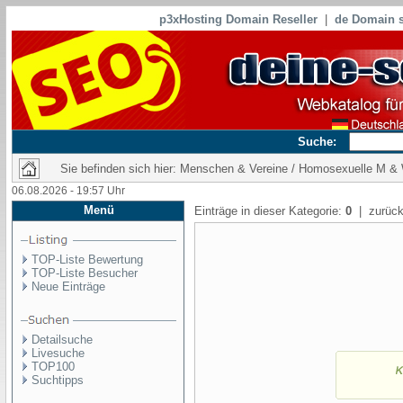
p3xHosting Domain Reseller
|
de Domain s
Suche:
Sie befinden sich hier: Menschen & Vereine / Homosexuelle M &
06.08.2026 - 19:57 Uhr
Menü
Einträge in dieser Kategorie:
0
| zurück
TOP-Liste Bewertung
TOP-Liste Besucher
Neue Einträge
Detailsuche
Livesuche
TOP100
Suchtipps