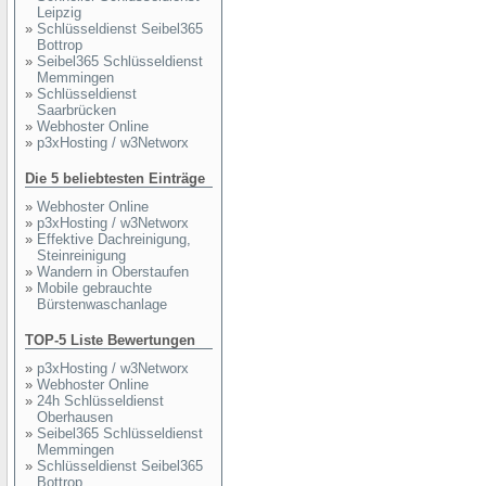
Leipzig
»
Schlüsseldienst Seibel365
Bottrop
»
Seibel365 Schlüsseldienst
Memmingen
»
Schlüsseldienst
Saarbrücken
»
Webhoster Online
»
p3xHosting / w3Networx
Die 5 beliebtesten Einträge
»
Webhoster Online
»
p3xHosting / w3Networx
»
Effektive Dachreinigung,
Steinreinigung
»
Wandern in Oberstaufen
»
Mobile gebrauchte
Bürstenwaschanlage
TOP-5 Liste Bewertungen
»
p3xHosting / w3Networx
»
Webhoster Online
»
24h Schlüsseldienst
Oberhausen
»
Seibel365 Schlüsseldienst
Memmingen
»
Schlüsseldienst Seibel365
Bottrop