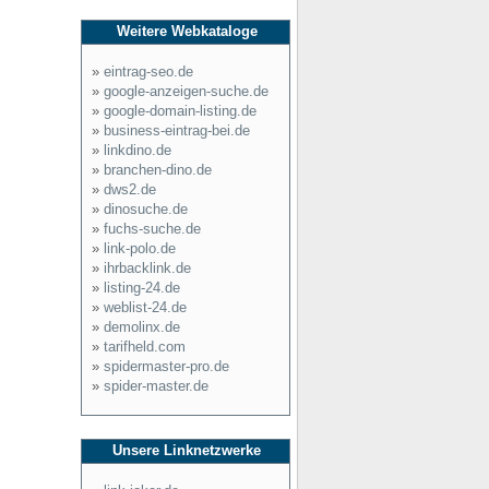
Weitere Webkataloge
»
eintrag-seo.de
»
google-anzeigen-suche.de
»
google-domain-listing.de
»
business-eintrag-bei.de
»
linkdino.de
»
branchen-dino.de
»
dws2.de
»
dinosuche.de
»
fuchs-suche.de
»
link-polo.de
»
ihrbacklink.de
»
listing-24.de
»
weblist-24.de
»
demolinx.de
»
tarifheld.com
»
spidermaster-pro.de
»
spider-master.de
Unsere Linknetzwerke