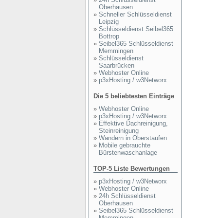
Oberhausen
»
Schneller Schlüsseldienst
Leipzig
»
Schlüsseldienst Seibel365
Bottrop
»
Seibel365 Schlüsseldienst
Memmingen
»
Schlüsseldienst
Saarbrücken
»
Webhoster Online
»
p3xHosting / w3Networx
Die 5 beliebtesten Einträge
»
Webhoster Online
»
p3xHosting / w3Networx
»
Effektive Dachreinigung,
Steinreinigung
»
Wandern in Oberstaufen
»
Mobile gebrauchte
Bürstenwaschanlage
TOP-5 Liste Bewertungen
»
p3xHosting / w3Networx
»
Webhoster Online
»
24h Schlüsseldienst
Oberhausen
»
Seibel365 Schlüsseldienst
Memmingen