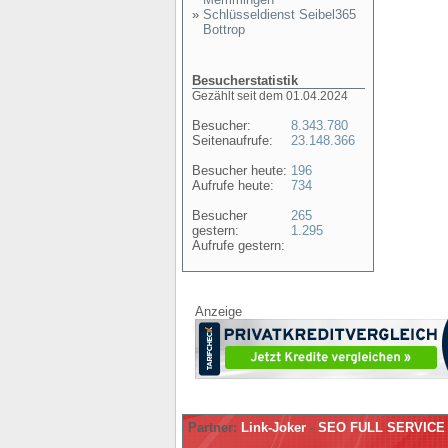
»
Schlüsseldienst Seibel365
Bottrop
Besucherstatistik
Gezählt seit dem 01.04.2024
Besucher:
8.343.780
Seitenaufrufe:
23.148.366
Besucher heute:
196
Aufrufe heute:
734
Besucher
265
gestern:
1.295
Aufrufe gestern:
Anzeige
Partner:
Link-Joker
-
SEO FULL SERVICE