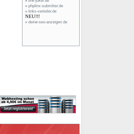
»
link-joker.de
»
phplinx-submitter.de
»
links-verteiler.de
NEU!!!
»
deine-seo-anzeigen.de